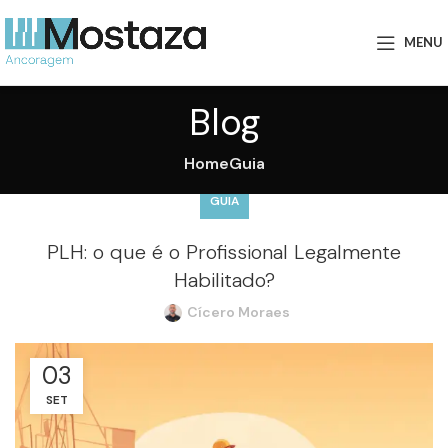
MENU
Blog
Home
Guia
GUIA
PLH: o que é o Profissional Legalmente
Habilitado?
Cícero Moraes
03
SET