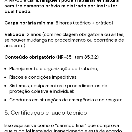
A NR-35 é clara:
ninguém pode trabalhar em altura
sem treinamento prévio ministrado por instrutor
qualificado
.
Carga horária mínima:
8 horas (teórico + prático)
Validade:
2 anos (com reciclagem obrigatória ou antes,
se houver mudança no procedimento ou ocorrência de
acidente)
Conteúdo obrigatório
(NR-35, item 35.3.2):
Planejamento e organização do trabalho;
Riscos e condições impeditivas;
Sistemas, equipamentos e procedimentos de
proteção coletiva e individual;
Condutas em situações de emergência e no resgate.
5. Certificação e laudo técnico
Isso aqui serve como o “carimbo final” que comprova
que tudo foi instalado, inspecionado e está de acordo