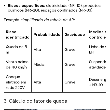
Riscos específicos:
eletricidade (NR-10), produtos
químicos (NR-20), espaços confinados (NR-33)
Exemplo simplificado de tabela de AR:
Risco
Medida de
Probabilidade
Gravidade
identificado
controle
Queda de 5
Linha de vi
Alta
Grave
m
EPI
Vento acima
Suspender
Média
Grave
de 40 km/h
atividade
Choque
Desenergiz
elétrico em
Alta
Grave
+ NR-10
rede 220V
3. Cálculo do fator de queda