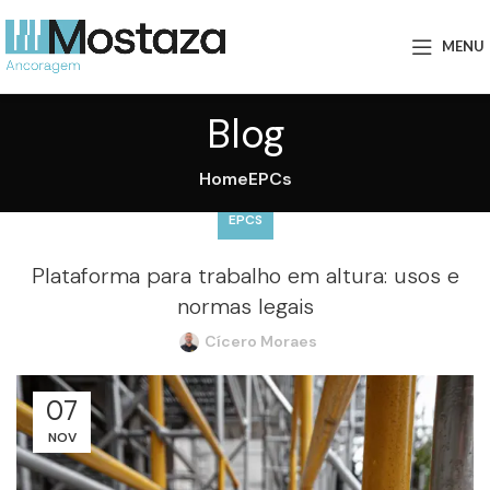
MENU
Blog
Home
EPCs
EPCS
Plataforma para trabalho em altura: usos e
normas legais
Cícero Moraes
07
NOV