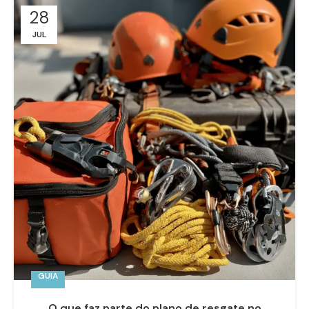
28
JUL
GUIA
O que faz parte do plano de resgate no