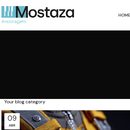
HOME
Your blog category
09
ABR